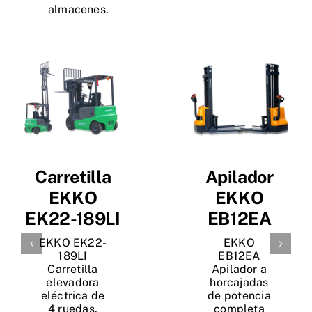
almacenes.
Carretilla
Apilador
EKKO
EKKO
EK22-189LI
EB12EA
EKKO EK22-
EKKO
189LI
EB12EA
Carretilla
Apilador a
elevadora
horcajadas
eléctrica de
de potencia
4 ruedas,
completa