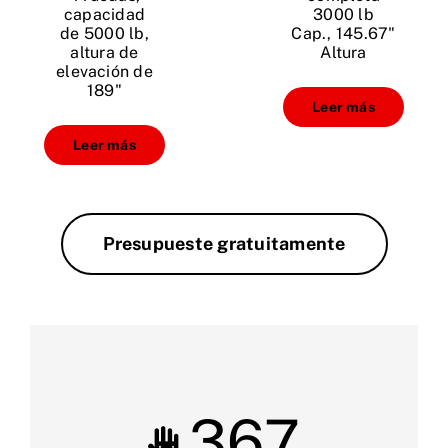
capacidad
3000 lb
de 5000 lb,
Cap., 145.67"
altura de
Altura
elevación de
189"
Leer más
Leer más
Presupueste gratuitamente
367