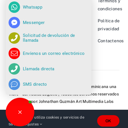
Terminos y
Whatsapp
Nuestros
Camiones
condiciones
Clientes
retráctiles
Política de
Messenger
Sobre
Apiladores
privacidad
Solicitud de devolución de
Nosotros
llamada
Ver más…
Contactenos
Novedades
Envíenos un correo electrónico
Llamada directa
SMS directo
© Copyright 2021 - 2026 | Montacargas Dominicana una
marca de:
Redisa Logistic
| Todos los derechos reservados
| Design por: Johnathan Guzmán
Art Multimedia Labs
Este sitio web utiliza cookies y servicios de
OK
terceros.
Ajustes