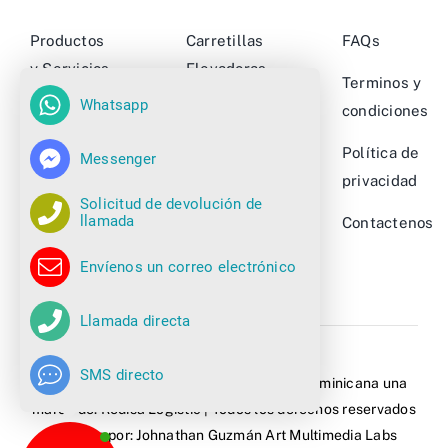
Productos
Carretillas
FAQs
y Servicios
Elevadoras
Terminos y
Whatsapp
Nuestros
Camiones
condiciones
Clientes
retráctiles
Política de
Messenger
Sobre
Apiladores
privacidad
Solicitud de devolución de
Nosotros
llamada
Ver más…
Contactenos
Novedades
Envíenos un correo electrónico
Llamada directa
SMS directo
© Copyright 2021 - 2026 | Montacargas Dominicana una
marca de:
Redisa Logistic
| Todos los derechos reservados
| Design por: Johnathan Guzmán
Art Multimedia Labs