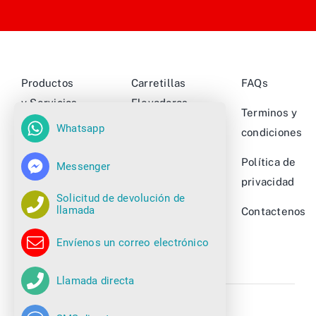
Productos
Carretillas
FAQs
y Servicios
Elevadoras
Terminos y
Whatsapp
Nuestros
Camiones
condiciones
Clientes
retráctiles
Política de
Messenger
Sobre
Apiladores
privacidad
Solicitud de devolución de
Nosotros
llamada
Ver más…
Contactenos
Novedades
Envíenos un correo electrónico
Llamada directa